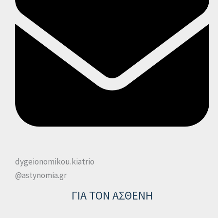
dygeionomikou.kiatrio
@astynomia.gr
ΓΙΑ ΤΟΝ ΑΣΘΕΝΗ