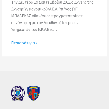
Την Δευτέρα 19 Σεπτεμβρίου 2022 ο Δ/ντης της
Δ/νσης Υγειονομικού/Α.Ε.Α, Υπ/γος (ΥΓ)
ΜΠΑΔΕΚΑΣ Αθανάσιος πραγματοποίησε
συνάντηση με τον Διευθυντή Ιατρικών
Υπηρεσιών του Ε.Κ.Α.Β κ.…
Περισσότερα »