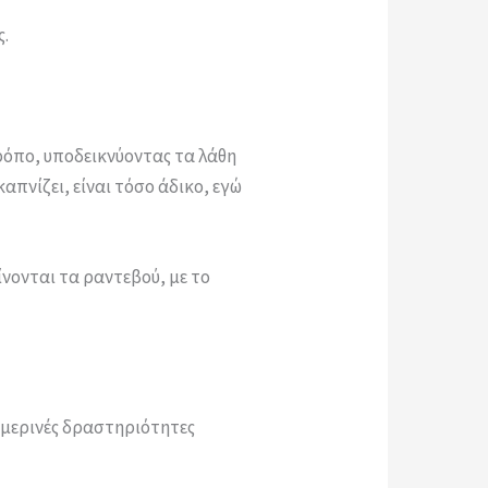
ς.
τρόπο, υποδεικνύοντας τα λάθη
απνίζει, είναι τόσο άδικο, εγώ
ίνονται τα ραντεβού, με το
ημερινές δραστηριότητες