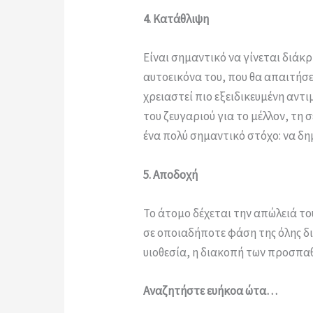
4. Κατάθλιψη
Είναι σημαντικό να γίνεται διάκ
αυτοεικόνα του, που θα απαιτήσε
χρειαστεί πιο εξειδικευμένη αντ
του ζευγαριού για το μέλλον, τη
ένα πολύ σημαντικό στόχο: να δη
5. Αποδοχή
Το άτομο δέχεται την απώλειά του
σε οποιαδήποτε φάση της όλης δι
υιοθεσία, η διακοπή των προσπαθ
Αναζητήστε ευήκοα ώτα…