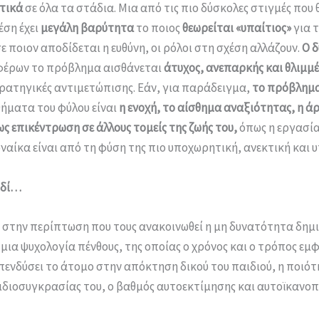
τικά
σε όλα τα στάδια. Μια από τις πιο δύσκολες στιγμές που θ
έση έχει
μεγάλη βαρύτητα
το ποιος
θεωρείται «υπαίτιος»
για 
 ποιον αποδίδεται η ευθύνη, οι ρόλοι στη σχέση αλλάζουν.
Ο δ
φέρων το πρόβλημα αισθάνεται
άτυχος, ανεπαρκής και θλιμμέ
τρατηγικές αντιμετώπισης. Εάν, για παράδειγμα,
το πρόβλημ
θήματα του φύλου είναι
η ενοχή, το αίσθημα αναξιότητας, η 
ς επικέντρωση σε άλλους τομείς της ζωής του,
όπως η εργασία
ναίκα είναι από τη φύση της πιο υποχωρητική, ανεκτική και 
ιδί…
α, στην περίπτωση που τους ανακοινωθεί η μη δυνατότητα δημ
μια ψυχολογία πένθους, της οποίας ο χρόνος και ο τρόπος εμ
πενδύσει το άτομο στην απόκτηση δικού του παιδιού, η ποιό
ιδιοσυγκρασίας του, ο βαθμός αυτοεκτίμησης και αυτοϊκανοπ