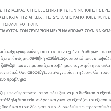
 ΣΤΗ ΔΙΑΔΙΚΑΣΙΑ ΤΗΣ ΕΞΩΣΩΜΑΤΙΚΗΣ ΓΟΝΙΜΟΠΟΙΗΣΗΣ ΒΡΙΣΚ
ΑΣΗ, ΚΑΤΑ ΤΗ ΔΙΑΡΚΕΙΑ ,ΤΗΣ ΔΥΣΚΟΛΗΣ ΚΑΙ ΚΑΠΟΙΕΣ ΦΟΡΕ
 ΦΥΣΙΟΛΟΓΙΚΟ ΤΡΟΠΟ.
ΙΑ ΑΥΤΩΝ ΤΩΝ ΖΕΥΓΑΡΙΩΝ ΜΕΧΡΙ ΝΑ ΑΠΟΦΑΣΙΣΟΥΝ ΝΑ ΚΑ
επίτευξη εγκυμοσύνης
έπειτα από ένα χρόνο ελεύθερων ερωτι
πίζεται όπως μια
συνθήκη «ασθένειας»
, όπου κάποιος υποψιάζε
 ζευγάρι
που αντιμετωπίζει πρόβλημα υπογονιμότητας αλλά 
τον ειδικό. Όσο
αποφεύγει
να αναγνωρίσει τη δυσκολία, τόσο
μενο πρόβλημα.
αζί με τον θεράποντα ιατρό, τότε
ξεκινά μία διαδικασία εξετά
κατάλληλη θεραπεία.
Άνδρας και γυναίκα εξετάζονται εξίσου, 
ς δύο ή και στους δύο η αιτία που δυσκολεύει την προσπάθειά 