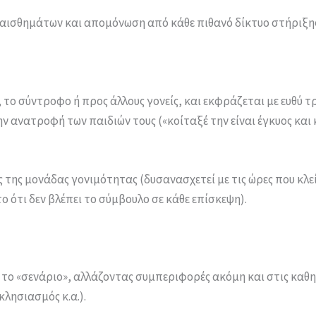
αισθημάτων και απομόνωση από κάθε πιθανό δίκτυο στήριξη
, το σύντροφο ή προς άλλους γονείς, και εκφράζεται με ευθύ 
 ανατροφή των παιδιών τους («κοίταξέ την είναι έγκυος και κ
ς της μονάδας γονιμότητας (δυσανασχετεί με τις ώρες που κλε
το ότι δεν βλέπει το σύμβουλο σε κάθε επίσκεψη).
ι το «σενάριο», αλλάζοντας συμπεριφορές ακόμη και στις καθ
λησιασμός κ.α.).