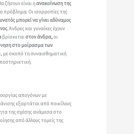
α ζήσουν είναι η
ανακοίνωση της
το πρόβλημα. Οι ισορροπίες της
υνατός μπορεί να γίνει αδύναμος
νος.
Άνδρες και γυναίκες έχουν
α
βρίσκεται
στον άνδρα,
οι
άρνηση στο μοίρασμα των
, με σκοπό τη συναισθηματική
υποστηρικτική.
ιουργίας απογόνων με
φάνισης εξαρτάται από ποικίλους
τητα της σχέσης ανάμεσα στο
οίησης από άλλους τομείς της