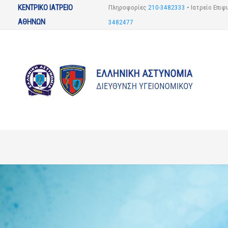
Μετάβαση
ΚΕΝΤΡΙΚΟ ΙΑΤΡΕΙΟ
Πληροφορίες
210-3482333
•
Ιατρείο Επι
στο
ΑΘΗΝΩΝ
3482477
περιεχόμενο