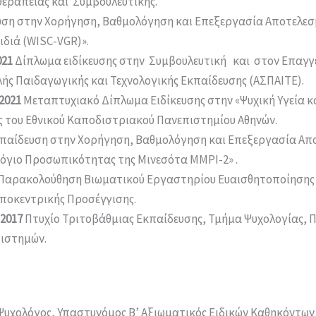
εραπείας και Συμβουλευτικής.
ση στην Χορήγηση, Βαθμολόγηση και Επεξεργασία Αποτελεσ
ιδιά (WISC-VGR)».
021
Δίπλωμα ειδίκευσης στην Συμβουλευτική και στον Επαγ
ολής Παιδαγωγικής και Τεχνολογικής Εκπαίδευσης (ΑΣΠΑΙΤΕ).
2021
Μεταπτυχιακό Δίπλωμα Ειδίκευσης στην «Ψυχική Υγεία κα
ς του Εθνικού Καποδιστριακού Πανεπιστημίου Αθηνών.
παίδευση στην Χορήγηση, Βαθμολόγηση και Επεξεργασία Απ
γιο Προσωπικότητας της Μινεσότα ΜΜΡΙ-2» .
Παρακολούθηση Βιωματικού Εργαστηρίου Ευαισθητοποίησης 
ωποκεντρικής Προσέγγισης.
 2017
Πτυχίο Τριτοβάθμιας Εκπαίδευσης, Τμήμα Ψυχολογίας, 
πιστημών.
υχολόγος, Υπαστυνόμος Β’ Αξιωματικός Ειδικών Καθηκόντων (