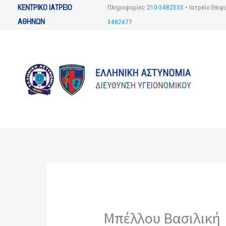
Μετάβαση
ΚΕΝΤΡΙΚΟ ΙΑΤΡΕΙΟ
Πληροφορίες
210-3482333
•
Ιατρείο Επι
στο
ΑΘΗΝΩΝ
3482477
περιεχόμενο
Μπέλλου Βασιλική