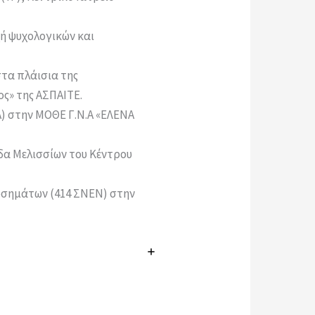
χή ψυχολογικών και
στα πλάισια της
ς» της ΑΣΠΑΙΤΕ.
 στην ΜΟΘΕ Γ.Ν.Α «ΕΛΕΝΑ
α Μελισσίων του Κέντρου
οσημάτων (414 ΣΝΕΝ) στην