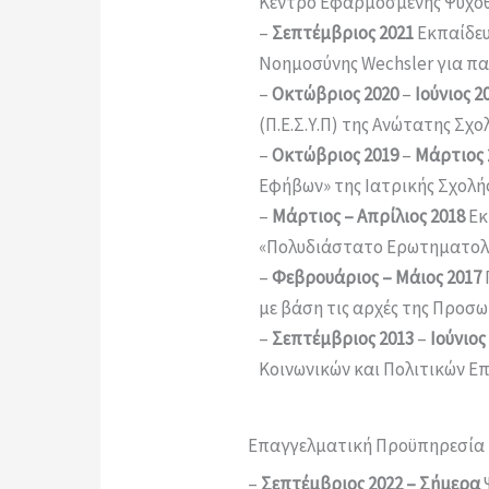
Κέντρο Εφαρμοσμένης Ψυχοθ
–
Σεπτέμβριος 2021
Εκπαίδευ
Νοημοσύνης Wechsler για πα
–
Οκτώβριος
2020
–
Ιούνιος 2
(Π.Ε.Σ.Υ.Π) της Ανώτατης Σχ
–
Οκτώβριος 2019
–
Μάρτιος 
Εφήβων» της Ιατρικής Σχολή
–
Μάρτιος –
Απρίλιος
2018
Εκ
«Πολυδιάστατο Ερωτηματολό
–
Φεβρουάριος –
Μάιος
2017
με βάση τις αρχές της Προσ
–
Σεπτέμβριος 2013
–
Ιούνιος
Κοινωνικών και Πολιτικών Ε
Επαγγελματική Προϋπηρεσία
–
Σεπτέμβριος 2022 – Σήμερα
Ψ