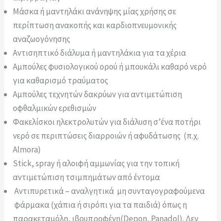
Μάσκα ή μαντηλάκι ανάνηψης μίας χρήσης σε
περίπτωση ανακοπής και καρδιοπνευμονικής
αναζωογόνησης
Αντισηπτικό διάλυμα ή μαντηλάκια για τα χέρια
Αμπούλες φυσιολογικού ορού ή μπουκάλι καθαρό νερό
για καθαρισμό τραύματος
Αμπούλες τεχνητών δακρύων για αντιμετώπιση
οφθαλμικών ερεθισμών
Φακελίσκοι ηλεκτρολυτών για διάλυση σ’ένα ποτήρι
νερό σε περιπτώσεις διαρροιών ή αφυδάτωσης (π.χ.
Almora)
Stick, spray ή αλοιφή αμμωνίας για την τοπική
αντιμετώπιση τσιμπημάτων από έντομα
Αντιπυρετικά – αναλγητικά μη συνταγογραφούμενα
φάρμακα (χάπια ή σιρόπι για τα παιδιά) όπως η
παρακεταμόλη, ιβουπροφένη(Depon, Panadol). Δεν