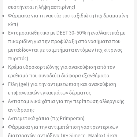
συστήνεται η λήψη ασπιρίνης!
Φάρμακα για τη ναυτία του ταξιδιώτη (πχ δραμαμίνη
κλπ)
Εντομοαπωθητικό με DEET 30- 50% ή εναλλακτικά με
πικαριδίνη για την προφύλαξη από νοσήματα που
μεταδίδονται με τσιμπήματα εντόμων (πχ κίτρινος
πυρετός)
Κρέμα υδροκορτιζόνης για ανακούφιση από τον
ερεθισμό που συνοδεύει διάφορα εξανθήματα
Γέλη (gel) για την αντιμετώπιση και ανακούφιση
επιφανειακών εγκαυμάτων δέρματος
Αντισταμινικά χάπια για την περίπτωση αλλεργικής
αντίδρασης
Αντιεμετικά χάπια (π.χ Primperan)
Φάρμακα για την αντιμετώπιση γαστρεντερικών
διαταραχών: αντιόξινα (πχ Simeco, Maalox) ή και