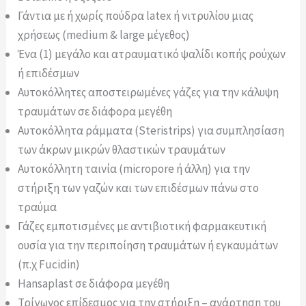
Γάντια με ή χωρίς πούδρα latex ή νιτρυλίου μιας
χρήσεως (medium & large μέγεθος)
Ένα (1) μεγάλο και ατραυματικό ψαλίδι κοπής ρούχων
ή επιδέσμων
Αυτοκόλλητες αποστειρωμένες γάζες για την κάλυψη
τραυμάτων σε διάφορα μεγέθη
Αυτοκόλλητα ράμματα (Steristrips) για συμπλησίαση
των άκρων μικρών θλαστικών τραυμάτων
Αυτοκόλλητη ταινία (micropore ή άλλη) για την
στήριξη των γαζών και των επιδέσμων πάνω στο
τραύμα
Γάζες εμποτισμένες με αντιβιοτική φαρμακευτική
ουσία για την περιποίηση τραυμάτων ή εγκαυμάτων
(π.χ Fucidin)
Hansaplast σε διάφορα μεγέθη
Τρίγωνος επίδεσμος για την στήριξη – ανάρτηση του