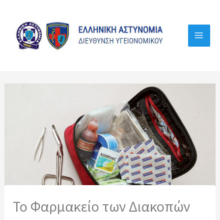
Μετάβαση
στο
περιεχόμενο
Το Φαρμακείο των Διακοπών