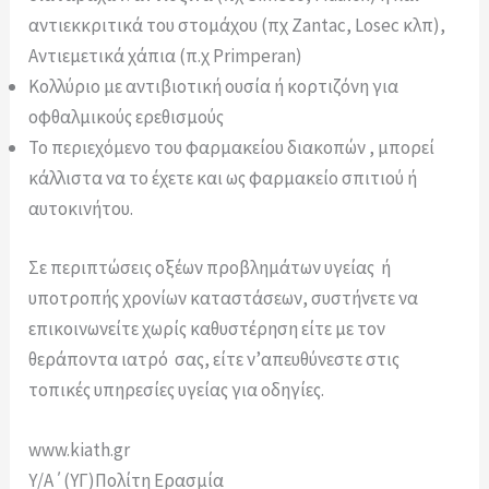
αντιεκκριτικά του στομάχου (πχ Zantac, Losec κλπ),
Αντιεμετικά χάπια (π.χ Primperan)
Κολλύριο με αντιβιοτική ουσία ή κορτιζόνη για
οφθαλμικούς ερεθισμούς
Το περιεχόμενο του φαρμακείου διακοπών , μπορεί
κάλλιστα να το έχετε και ως φαρμακείο σπιτιού ή
αυτοκινήτου.
Σε περιπτώσεις οξέων προβλημάτων υγείας ή
υποτροπής χρονίων καταστάσεων, συστήνετε να
επικοινωνείτε χωρίς καθυστέρηση είτε με τον
θεράποντα ιατρό σας, είτε ν’απευθύνεστε στις
τοπικές υπηρεσίες υγείας για οδηγίες.
www.kiath.gr
Υ/Α΄(ΥΓ)Πολίτη Ερασμία