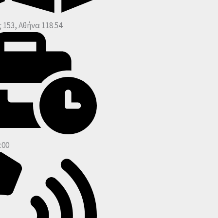
 153, Αθήνα 118 54
:00