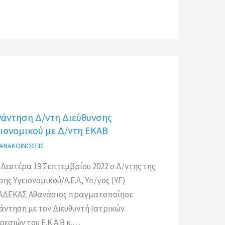
νάντηση Δ/ντη Διεύθυνσης
ιονομικού με Δ/ντη ΕΚΑΒ
-ΑΝΑΚΟΙΝΩΣΕΙΣ
 Δευτέρα 19 Σεπτεμβρίου 2022 ο Δ/ντης της
σης Υγειονομικού/Α.Ε.Α, Υπ/γος (ΥΓ)
ΔΕΚΑΣ Αθανάσιος πραγματοποίησε
άντηση με τον Διευθυντή Ιατρικών
ρεσιών του Ε.Κ.Α.Β κ.…