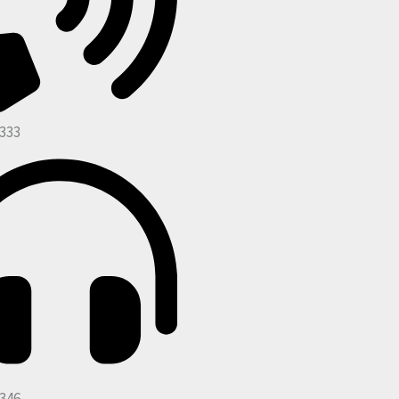
333
346