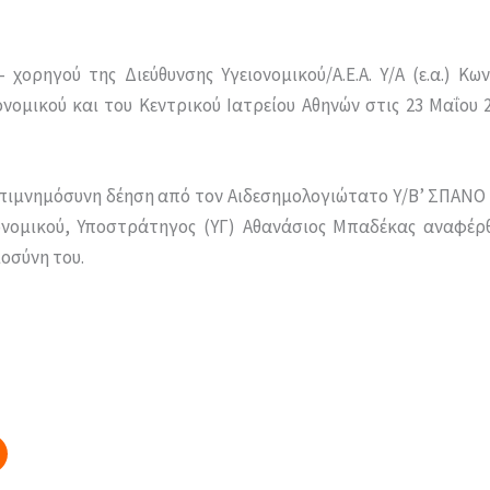
χορηγού της Διεύθυνσης Υγειονομικού/Α.Ε.Α. Υ/Α (ε.α.) Κ
νομικού και του Κεντρικού Ιατρείου Αθηνών στις 23 Μαΐου
επιμνημόσυνη δέηση από τον Αιδεσημολογιώτατο Υ/Β’ ΣΠΑΝΟ 
ειονομικού, Υποστράτηγος (ΥΓ) Αθανάσιος Μπαδέκας αναφέ
οσύνη του.