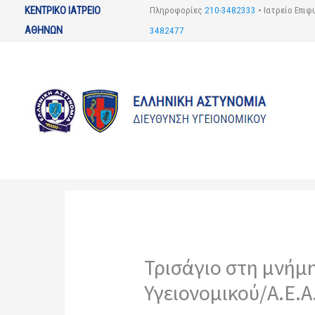
Μετάβαση
ΚΕΝΤΡΙΚΟ ΙΑΤΡΕΙΟ
Πληροφορίες
210-3482333
•
Ιατρείο Επι
στο
ΑΘΗΝΩΝ
3482477
περιεχόμενο
Τρισάγιο στη μνήμ
Υγειονομικού/Α.Ε.Α