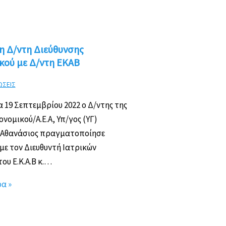
η Δ/ντη Διεύθυνσης
κού με Δ/ντη ΕΚΑΒ
ΩΣΕΙΣ
 19 Σεπτεμβρίου 2022 ο Δ/ντης της
ονομικού/Α.Ε.Α, Υπ/γος (ΥΓ)
Αθανάσιος πραγματοποίησε
με τον Διευθυντή Ιατρικών
ου Ε.Κ.Α.Β κ.…
α »