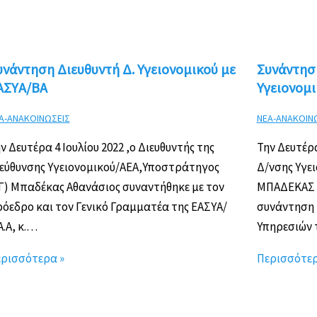
υνάντηση Διευθυντή Δ. Υγειονομικού με
Συνάντησ
ΑΣΥΑ/ΒΑ
Υγειονομι
Α-ΑΝΑΚΟΙΝΩΣΕΙΣ
ΝΕΑ-ΑΝΑΚΟΙΝ
ν Δευτέρα 4 Ιουλίου 2022 ,ο Διευθυντής της
Την Δευτέρα
εύθυνσης Υγειονομικού/ΑΕΑ,Υποστράτηγος
Δ/νσης Υγει
Γ) Μπαδέκας Αθανάσιος συναντήθηκε με τον
ΜΠΑΔΕΚΑΣ 
όεδρο και τον Γενικό Γραμματέα της ΕΑΣΥΑ/
συνάντηση 
Α.Α, κ.…
Υπηρεσιών τ
ρισσότερα »
Περισσότερ