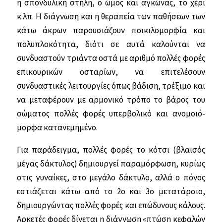
η σπονδυλική στήλη, ο ώμος και αγκώνας, το χέρι
κ.λπ. Η διάγνωση και η θεραπεία των παθήσεων των
κάτω άκρων παρουσιάζουν ποικιλομορφία και
πολυπλοκότητα, διότι σε αυτά καλούνται να
συνδυαστούν τριάντα οστά με αριθμό πολλές φορές
επικουρικών οσταρίων, να επιτελέσουν
συνδυαστικές λειτουργίες όπως βάδιση, τρέξιμο και
να μεταφέρουν με αρμονικό τρόπο το βάρος του
σώματος πολλές φορές υπερβολικό και ανομοιό­
μορφα κατανεμημένο.
Για παράδειγμα, πολλές φορές το κότσι (βλαισός
μέγας δάκτυλος) δημιουργεί πα­ραμόρφωση, κυρίως
στις γυναίκες, στο μεγάλο δάκτυλο, αλλά ο πόνος
εστιάζε­ται κάτω από το 2ο και 3ο μετατάρσιο,
δημιουργώντας πολλές φορές και επώδυνους κάλους.
Αρκετές φορές δίνεται η διάγνωση «πτώση κεφαλών