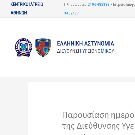
Μετάβαση
ΚΕΝΤΡΙΚΟ ΙΑΤΡΕΙΟ
Πληροφορίες
210-3482333
•
Ιατρείο Επι
στο
ΑΘΗΝΩΝ
3482477
περιεχόμενο
Παρουσίαση ημερολ
της Διεύθυνσης Υγε