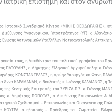
 ιατρική επιστήμη και στον άνθρω
 στο Ιστορικό Συνεδριακό Κέντρο «ΜΙΚΗΣ ΘΕΟΔΩΡΑΚΗΣ», επ
ς Διεύθυνσης Υγειονομικού, Υποστράτηγος (ΥΓ) κ. Αθανάσ
 Ένωσης Αστυνομικών Υπαλλήλων Νοτιοανατολικής Αττικής για
ρουσία τους, η Διευθύντρια του πολιτικού γραφείου του Π
ργος ΠΑΤΟΥΛΗΣ, ο Δήμαρχος Ελληνικού Αργυρούπολης κ. Γι
Γρηγόρης ΚΩΝΣΤΑΝΤΕΛΛΟΣ, η πρώην Υπουργός κα Φάνη ΠΑΛΛ
κα Άννα ΚΑΡΑΜΑΝΛΗ, ο Βουλευτής κ. Ιωάννης ΚΑΛΛΙΑΝΟΣ, η Τ
ς της Κεντρικής Επιτροπής του ΣΥΡΙΖΑ-Π.Σ. κ. Γιάννης ΜΑ
ος κ. Δημήτρης ΠΟΠΟΤΑΣ, ο Διευθυντής Επικοινωνίας & Α
ατηγικού Σχεδιασμού – Επικοινωνίας και Οικογενειακής Πολ
 ΚΟΥΤΡΑ, ο ηθοποιός – Πρόεδρος του Σωματείου Ελλήνω