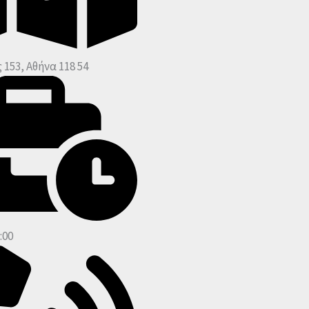
 153, Αθήνα 118 54
:00