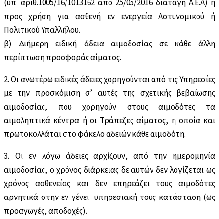
(υπ΄αριθ.1005/16/1013162 από 25/05/2016 διαταγή Α.Ε.Α) ή
προς χρήση για ασθενή εν ενεργεία Αστυνομικού ή
Πολιτικού Υπαλλήλου.
β) ∆ιήµερη ειδική άδεια αιμοδοσίας σε κάθε άλλη
περίπτωση προσφοράς αίµατος.
2. Οι ανωτέρω ειδικές άδειες χορηγούνται από τις Υπηρεσίες
µε την προσκόμιση σ’ αυτές της σχετικής βεβαίωσης
αιμοδοσίας, που χορηγούν στους αιμοδότες τα
αιµοληπτικά κέντρα ή οι Τράπεζες αίµατος, η οποία και
πρωτοκολλάται στο φάκελο αδειών κάθε αιµοδότη.
3. Οι εν λόγω άδειες αρχίζουν, από την ημερομηνία
αιμοδοσίας, ο χρόνος διάρκειας δε αυτών δεν λογίζεται ως
χρόνος ασθενείας και δεν επηρεάζει τους αιµοδότες
αρνητικά στην εν γένει υπηρεσιακή τους κατάσταση (ως
προαγωγές, αποδοχές).