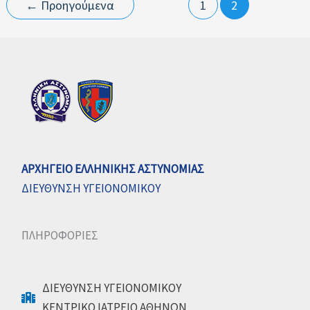
σωματικών
←
Προηγούμενα
1
2
ατελειών
αιτιών
αποκλεισμού
υποψηφίων
στις
Αστυνομικές
Σχολές
ΑΡΧΗΓΕΙΟ ΕΛΛΗΝΙΚΗΣ ΑΣΤΥΝΟΜΙΑΣ
ΔΙΕΥΘΥΝΣΗ ΥΓΕΙΟΝΟΜΙΚΟΥ
ΠΛΗΡΟΦΟΡΙΕΣ
ΔΙΕΥΘΥΝΣΗ ΥΓΕΙΟΝΟΜΙΚΟΥ
ΚΕΝΤΡΙΚΟ ΙΑΤΡΕΙΟ ΑΘΗΝΩΝ