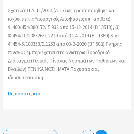
Σχετικά: Π.Δ. 11/2014 (Α-17) ως τροποποιήθηκε και
ισχύει με τις Υπουργικές Αποφάσεις υπ΄αριθ.: α)
Φ.400/454/380172/ Σ.932 από 15-12-2014 (Β΄ 3513), β)
Φ.454/10/208326/Σ.2219 από 01-4-2019 (Β΄ 1360) & γ)
Φ.454/5/189353/Σ.1253 από 09-2-2020 (Β΄ 588) Πλήρης
πίνακας εμπεριέχεται στο ανωτέρω Προεδρικό
Διάταγμα (Γενικός Πίνακας Νοσημάτων Παθήσεων και
Βλαβών) ΓΕΝΙΚΑ ΝΟΣΗΜΑΤΑ Παχυσαρκία,
ιδιοσυστασιακή
Ενδεικτικός
Περισσότερα »
πίνακας
κυριοτέρων
νοσημάτων
και