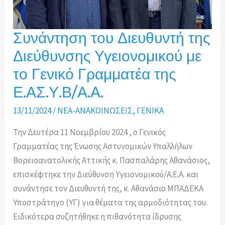
Υγειονομικού
/
ΓΕΝ.Δ/
Συνάντηση του Διευθυντή της
ΝΣΗ
Διεύθυνσης Υγειονομικού με
ΔΙΑΧ.ΑΝΘΡ.ΔΥΝΑΜΙΚΟΥ.
το Γενικό Γραμματέα της
Ε.ΑΣ.Υ.Β/Α.Α.
13/11/2024
/
ΝΕΑ-ΑΝΑΚΟΙΝΩΣΕΙΣ
,
ΓΕΝΙΚΑ
Την Δευτέρα 11 Νοεμβρίου 2024 , ο Γενικός
Γραμματέας της Ένωσης Αστυνομικών Υπαλλήλων
Βορειοανατολικής Αττικής κ. Πασπαλάρης Αθανάσιος,
επισκέφτηκε την Διεύθυνση Υγειονομικού/Α.Ε.Α. και
συνάντησε τον Διευθυντή της, κ. Αθανάσιο ΜΠΑΔΕΚΑ
Υποστράτηγο (ΥΓ) για θέματα της αρμοδιότητας του.
Ειδικότερα συζητήθηκε η πιθανότητα ίδρυσης