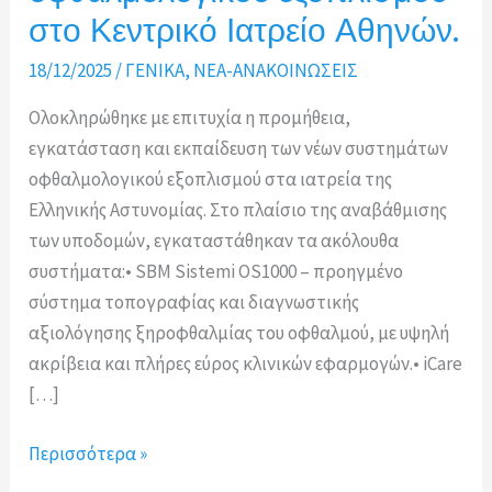
στο Κεντρικό Ιατρείο Αθηνών.
18/12/2025
/
ΓΕΝΙΚΑ
,
ΝΕΑ-ΑΝΑΚΟΙΝΩΣΕΙΣ
Ολοκληρώθηκε με επιτυχία η προμήθεια,
εγκατάσταση και εκπαίδευση των νέων συστημάτων
οφθαλμολογικού εξοπλισμού στα ιατρεία της
Ελληνικής Αστυνομίας. Στο πλαίσιο της αναβάθμισης
των υποδομών, εγκαταστάθηκαν τα ακόλουθα
συστήματα:• SBM Sistemi OS1000 – προηγμένο
σύστημα τοπογραφίας και διαγνωστικής
αξιολόγησης ξηροφθαλμίας του οφθαλμού, με υψηλή
ακρίβεια και πλήρες εύρος κλινικών εφαρμογών.• iCare
[…]
Προμήθεια
Περισσότερα »
νέων