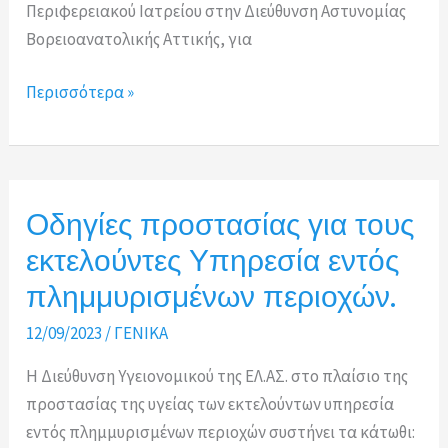
Περιφερειακού Ιατρείου στην Διεύθυνση Αστυνομίας
Βορειοανατολικής Αττικής, για
Συνάντηση
Περισσότερα »
του
Διευθυντή
της
Διεύθυνσης
Οδηγίες προστασίας για τους
Υγειονομικού
εκτελούντες Υπηρεσία εντός
με
το
πλημμυρισμένων περιοχών.
Γενικό
12/09/2023
/
ΓΕΝΙΚΑ
Γραμματέα
της
Η Διεύθυνση Υγειονομικού της ΕΛ.ΑΣ. στο πλαίσιο της
Ε.ΑΣ.Υ.Β/
προστασίας της υγείας των εκτελούντων υπηρεσία
Α.Α.
εντός πλημμυρισμένων περιοχών συστήνει τα κάτωθι: