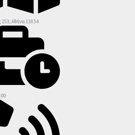
 153, Αθήνα 118 54
:00