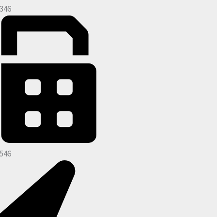
346
546