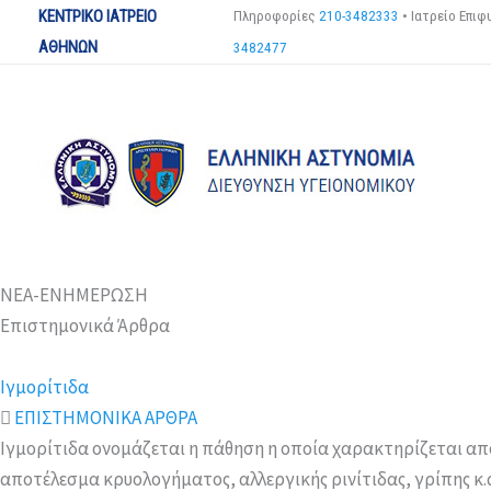
Μετάβαση
ΚΕΝΤΡΙΚΟ ΙΑΤΡΕΙΟ
Πληροφορίες
210-3482333
•
Ιατρείο Επι
στο
ΑΘΗΝΩΝ
3482477
περιεχόμενο
ΝΕΑ-ΕΝΗΜΕΡΩΣΗ
Επιστημονικά Άρθρα
Iγμορίτιδα
ΕΠΙΣΤΗΜΟΝΙΚΑ ΑΡΘΡΑ
Ιγμορίτιδα ονομάζεται η πάθηση η οποία χαρακτηρίζεται από
αποτέλεσμα κρυολογήματος, αλλεργικής ρινίτιδας, γρίπης κ.α