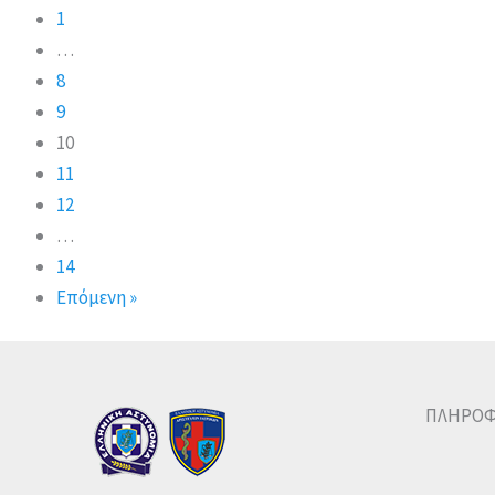
1
…
8
9
10
11
12
…
14
Επόμενη »
ΠΛΗΡΟΦ